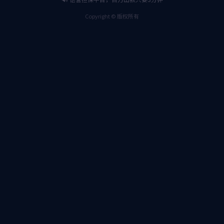
查看更多>>
能源集团2025-2026
署会暨三季度安委会
tor伟德官网召开关于贯彻能源集团
部署会暨三季度安委会，听取供热
伟德官网集团一线“守护者
溢团圆喜悦时，bevictor伟德
护者联盟却毅然选择坚守岗位，以24
伟德官网集团：17人团队守
浸在团圆的欢声笑语中，当人们踏
伟德官网集团所属郓城琦泉生物发电有
绘中秋月 瓷拼同心圆
承载着千年文明的清辉。佳节将
护者联盟”用责任筑牢温暖防线
双节坚守护民生｜bevictor伟德
山热电有限公司组织开展了碎瓷重圆，