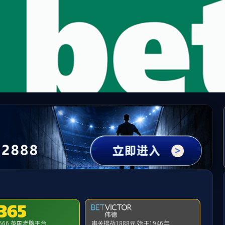
tor伟德国际官网|始于英国
党群建设
能源文化
能源投资
新能源