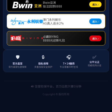
大和十九届历次全会精神
，
迎接
2022年“三八”国际劳动
妇女节，让集团企业文化理
念入脑入心。3
月
3
日，
bevictor伟德官网所属济南能
源
投资控股
集团举办的
2022
年女职工培训学校第一课正
式开讲
。
本次授课
以
“
bevictor伟德官
网企业文化宣贯
”
为主题
，旨
在
增强广大干部职工对习近
平新时代中国特色社会主义