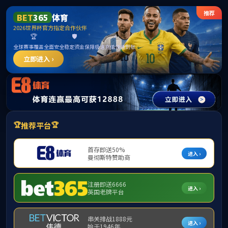
bevictor伟德国际官网|
始于英国源自1946
首页
>
能源文化
>
文化理念
>