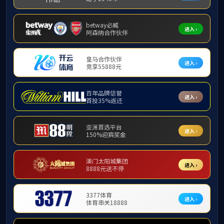
新闻
集团动态
DYNAMIC
中心
感悟红色底蕴 筑牢信仰根基
2025-09-04
集团动态
科研创新赢“首”肯，bevictor伟德官网集
情暖职工心 助圆学子梦
2025-09-01
行业资讯
bevictor伟德官网集团：靠前破局供暖难
聚力赋能 不负信任 ——bevictor伟德
贴心服务进社区 “冬病夏治”在行动
2025-08
青绿新锐・能投未来 | 以青春之力辟出能源
青绿新锐、能投未来 | 以青春温度奏响民生
汇心赋能·乐享能投—— bevictor伟德官
致敬“三伏天”里的坚守——bevictor伟